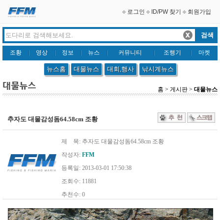
로그인
ID/PW 찾기
회원가입
조황
영상
정보
뉴스
커뮤니티
조행기
마켓
뉴스홈
대물뉴스
대회,행사
낚시계뉴스
홈 > 게시판 >
대물뉴스
추자도 대물감성돔64.58cm 조황
제 목: 추자도 대물감성돔64.58cm 조황
작성자:
FFM
등록일: 2013-03-01 17:50:38
조회수: 11881
추천수: 0