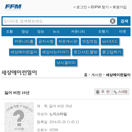
로그인
ID/PW 찾기
회원가입
조황
영상
정보
뉴스
커뮤니티
조행기
마켓
커뮤니티홈
공지사항
자유게시판
맛집멋집
낚시UCC
세상에이런일이
세상사는이야기
웃긴사진,짤방
묻고답하기
낚시갤러리
홈 > 게시판 >
세상에이런일이
잃어 버린 10년
제 목: 잃어 버린 10년
작성자:
노지스타일
등록일: 2014-05-20 11:45:12
조회수: 10590