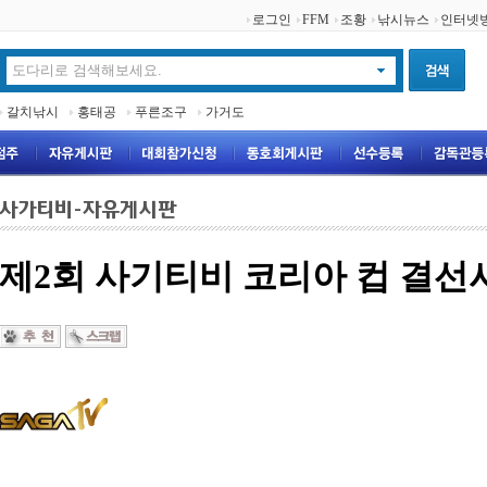
로그인
FFM
조황
낚시뉴스
인터넷
갈치낚시
홍태공
푸른조구
가거도
제2회 사기티비 코리아 컵 결선