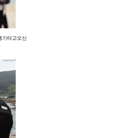
 뱅기타고오신