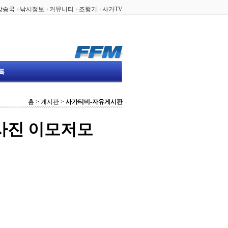
방송국
낚시정보
커뮤니티
조행기
사가TV
홈 > 게시판 >
사가티비-자유게시판
사진 이모저모